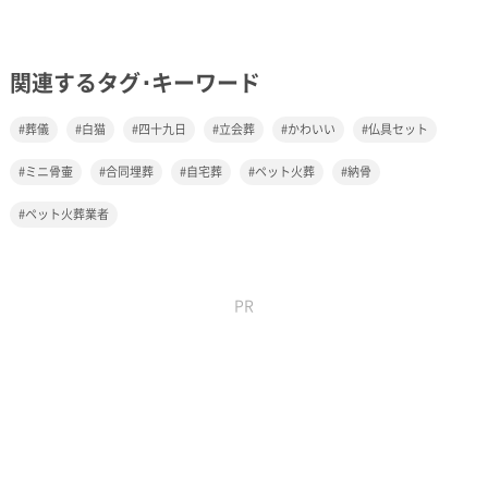
関連するタグ･キーワード
葬儀
白猫
四十九日
立会葬
かわいい
仏具セット
ミニ骨壷
合同埋葬
自宅葬
ペット火葬
納骨
ペット火葬業者
PR