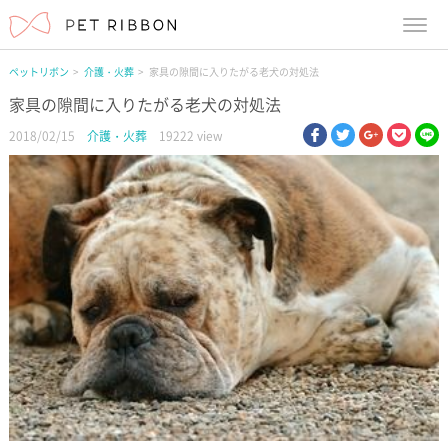
menu
ペットリボン
介護・火葬
家具の隙間に入りたがる老犬の対処法
家具の隙間に入りたがる老犬の対処法
facebook
twitter
google pl
pock
li
2018/02/15
介護・火葬
19222 view