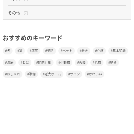
その他
(7)
おすすめのキーワード
犬
猫
病気
予防
ペット
老犬
介護
基本知識
治療
とは
問題行動
小動物
火葬
老猫
納骨
おしゃれ
準備
老犬ホーム
サイン
かわいい