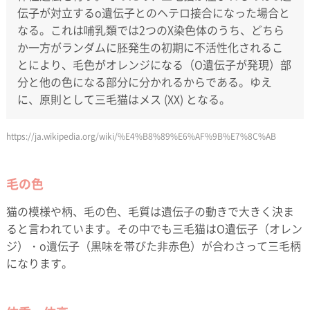
伝子が対立するo遺伝子とのヘテロ接合になった場合と
なる。これは哺乳類では2つのX染色体のうち、どちら
か一方がランダムに胚発生の初期に不活性化されるこ
とにより、毛色がオレンジになる（O遺伝子が発現）部
分と他の色になる部分に分かれるからである。ゆえ
に、原則として三毛猫はメス (XX) となる。
https://ja.wikipedia.org/wiki/%E4%B8%89%E6%AF%9B%E7%8C%AB
毛の色
猫の模様や柄、毛の色、毛質は遺伝子の動きで大きく決ま
ると言われています。その中でも三毛猫はO遺伝子（オレン
ジ）・o遺伝子（黒味を帯びた非赤色）が合わさって三毛柄
になります。