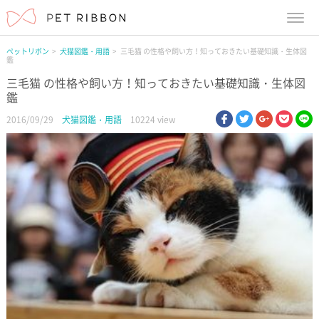
menu
ペットリボン
犬猫図鑑・用語
三毛猫 の性格や飼い方！知っておきたい基礎知識・生体図
鑑
三毛猫 の性格や飼い方！知っておきたい基礎知識・生体図
鑑
facebook
twitter
google pl
pock
li
2016/09/29
犬猫図鑑・用語
10224 view