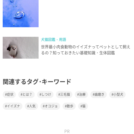
犬猫図鑑・用語
世界最小肉食動物のイイズナってペットとして飼え
るの？知っておきたい基礎知識・生体図鑑
関連するタグ･キーワード
症状
とは？
しつけ
三毛猫
治療
歯磨き
小型犬
イイズナ
人気
オコジョ
散歩
猫
PR