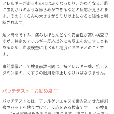
アレルギーがあるものには赤くなったり、かゆくなる、肌
に虫刺されのような膨らみができるなどの反応が見られま
す。そのふくらみの大きさが５ミリ以上になると陽性と判
断されます。
短い時間ですみ、痛みもほとんどなく安全性が高い検査で
すが、特定のアレルギー反応以外にも反応をおこすことも
あるため、血液検査に比べると精度がおちるとのことで
す。
事前準備として検査前数日間は、抗アレルギー薬、抗ヒス
タミン薬の、くすりの服用を中止しなければなりません。
パッチテスト：お勧め度 ◎
パッチテストとは、アレルゲンエキスを染み込ませた絆創
膏やパッチを貼り付けて、反応をみる検査です。この検査
は、2〜4日経過をみる必要があります。猫アレルギーでも