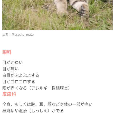
@psycho_mato
眼科
目がかゆい
目が痛い
白目がぶよぶよする
目がゴロゴロする
眼が赤くなる（アレルギー性結膜炎）
皮膚科
全身、もしくは腕、耳、顔など身体の一部が痒い
蕁麻疹や湿疹（しっしん）がでる