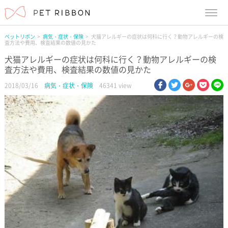
menu
ペットリボン
病気・症状・保険
犬猫アレルギーの症状は何科に行く？動物アレルギーの検
査方法や費用、検査結果の数値の見かた
犬猫アレルギーの症状は何科に行く？動物アレルギーの検
査方法や費用、検査結果の数値の見かた
facebook
twitter
google pl
pock
li
2018/03/16
病気・症状・保険
46341 view