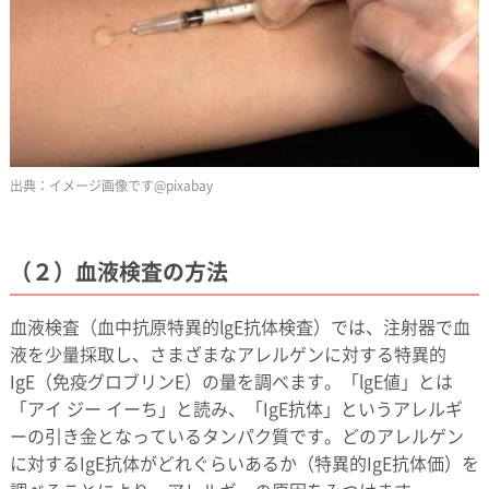
イメージ画像です@pixabay
（２）血液検査の方法
血液検査（血中抗原特異的lgE抗体検査）では、注射器で血
液を少量採取し、さまざまなアレルゲンに対する特異的
IgE（免疫グロブリンE）の量を調べます。「lgE値」とは
「アイ ジー イーち」と読み、「IgE抗体」というアレルギ
ーの引き金となっているタンパク質です。どのアレルゲン
に対するIgE抗体がどれぐらいあるか（特異的IgE抗体価）を