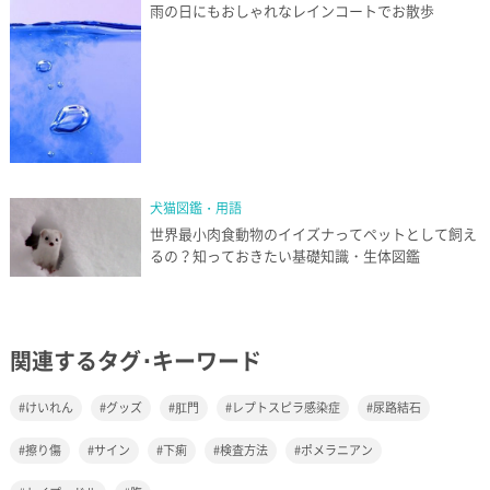
雨の日にもおしゃれなレインコートでお散歩
犬猫図鑑・用語
世界最小肉食動物のイイズナってペットとして飼え
るの？知っておきたい基礎知識・生体図鑑
関連するタグ･キーワード
けいれん
グッズ
肛門
レプトスピラ感染症
尿路結石
擦り傷
サイン
下痢
検査方法
ポメラニアン