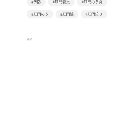
予防
肛門嚢炎
肛門のう炎
肛門のう
肛門線
肛門絞り
PR