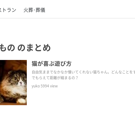
ストラン
火葬･葬儀
もの
のまとめ
猫が喜ぶ遊び方
自由気ままでなかなか懐いてくれない猫ちゃん。どんなことを
でもらえて距離が縮まるの？
yuko
5994
view