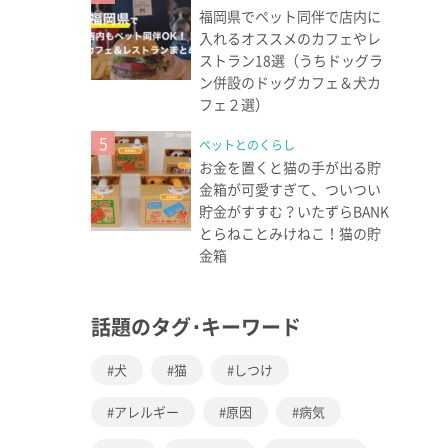
福岡県でペット同伴で店内に
入れるオススメのカフェやレ
ストラン18選（うちドッグラ
ン併設のドッグカフェ＆犬カ
フェ２選）
5
ペットとのくらし
お金を置くと猫の手が出る貯
金箱が可愛すぎて、ついつい
貯金がすすむ？いたずらBANK
とらねことみけねこ！猫の貯
金箱
話題のタグ･キーワード
犬
猫
しつけ
アレルギー
原因
病気