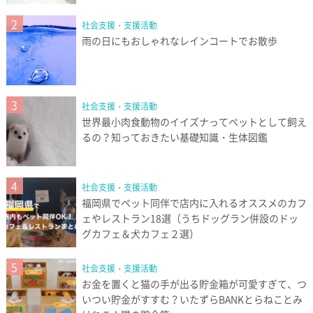
2
社会支援・支援活動
雨の日にもおしゃれなレインコートでお散歩
3
社会支援・支援活動
世界最小肉食動物のイイズナってペットとして飼え
るの？知っておきたい基礎知識・生体図鑑
4
社会支援・支援活動
福岡県でペット同伴で店内に入れるオススメのカフ
ェやレストラン18選（うちドッグラン併設のドッ
グカフェ＆犬カフェ２選）
5
社会支援・支援活動
お金を置くと猫の手が出る貯金箱が可愛すぎて、つ
いつい貯金がすすむ？いたずらBANKとらねことみ