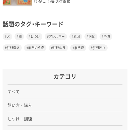
けねこ！猫の貯金箱
話題のタグ･キーワード
犬
猫
しつけ
アレルギー
原因
病気
予防
肛門嚢炎
肛門のう炎
肛門のう
肛門線
肛門絞り
カテゴリ
すべて
飼い方・購入
しつけ・訓練