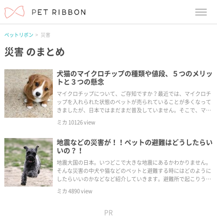
menu
ペットリボン
災害
災害
のまとめ
犬猫のマイクロチップの種類や値段、５つのメリッ
トと３つの懸念
マイクロチップについて、ご存知ですか？最近では、マイクロチ
ップを入れられた状態のペットが売られていることが多くなって
きましたが、日本ではまだまだ普及していません。そこで、マイ
クロチップとは一体どんなものなの？何の役目があるの？埋め込
ミカ
10126
view
むってどういうこと？など疑問が出でくると思います。
地震などの災害が！！ペットの避難はどうしたらい
いの？！
地震大国の日本。いつどこで大きな地震にあるかわかりません。
そんな災害の中犬や猫などのペットと避難する時にはどのように
したらいいのかなどなど紹介していきます。避難所で起こりうる
トラブルとは？？
ミカ
4890
view
PR