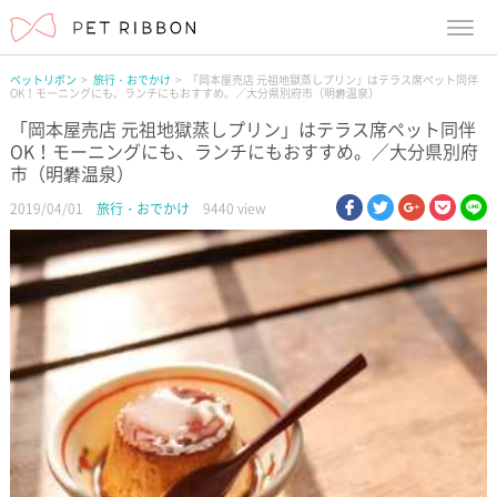
menu
ペットリボン
旅行・おでかけ
「岡本屋売店 元祖地獄蒸しプリン」はテラス席ペット同伴
OK！モーニングにも、ランチにもおすすめ。／大分県別府市（明礬温泉）
「岡本屋売店 元祖地獄蒸しプリン」はテラス席ペット同伴
OK！モーニングにも、ランチにもおすすめ。／大分県別府
市（明礬温泉）
facebook
twitter
google pl
pock
li
2019/04/01
旅行・おでかけ
9440 view