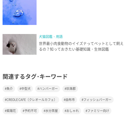
犬猫図鑑・用語
世界最小肉食動物のイイズナってペットとして飼え
るの？知っておきたい基礎知識・生体図鑑
関連するタグ･キーワード
魚介
中型犬
ハンバーガー
玖珠郡
CREOLE CAFE（クレオールカフェ）
由布市
フィッシュバーガー
紫陽花
予約不可
水分茶屋
おしゃれ
ファミリー向け