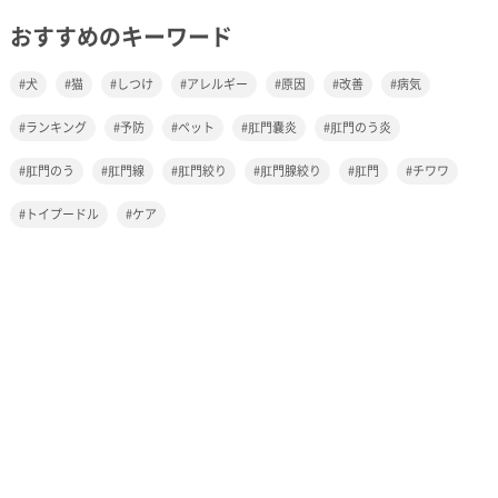
おすすめのキーワード
犬
猫
しつけ
アレルギー
原因
改善
病気
ランキング
予防
ペット
肛門嚢炎
肛門のう炎
肛門のう
肛門線
肛門絞り
肛門腺絞り
肛門
チワワ
トイプードル
ケア