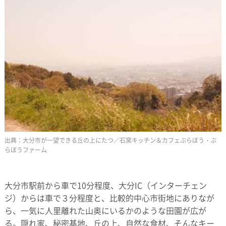
大分市が一望できる丘の上にたつ／石窯キッチン＆カフェぶらぼう・ぶ
らぼうファーム
大分市駅前から車で10分程度、大分IC（インターチェン
ジ）からは車で３分程度と、比較的中心市街地にありなが
ら、一気に人里離れた山奥にいるかのような田園が広が
る。隠れ家、秘密基地、丘の上、自然な食材、そんなキー