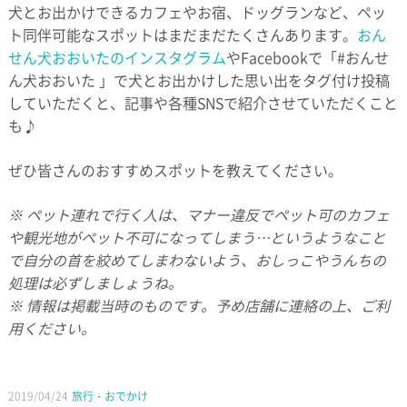
犬とお出かけできるカフェやお宿、ドッグランなど、ペッ
ト同伴可能なスポットはまだまだたくさんあります。
おん
せん犬おおいたのインスタグラム
やFacebookで「#おんせ
ん犬おおいた 」で犬とお出かけした思い出をタグ付け投稿
していただくと、記事や各種SNSで紹介させていただくこと
も♪
ぜひ皆さんのおすすめスポットを教えてください。
※ ペット連れで行く人は、マナー違反でペット可のカフェ
や観光地がペット不可になってしまう…というようなこと
で自分の首を絞めてしまわないよう、おしっこやうんちの
処理は必ずしましょうね。
※ 情報は掲載当時のものです。予め店舗に連絡の上、ご利
用ください。
2019/04/24
旅行・おでかけ