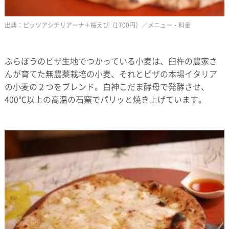
ピッツアシチリアーナ＋桜えび（1700円）／メニュー・料金
ぶらぼうのピザ生地でつかっている小麦は、臼杵の農家さ
んが育てた無農薬栽培の小麦、それとピザの本場イタリア
の小麦の２つをブレンド。白神こだま酵母で発酵させ、
400℃以上の高温の石窯でパリッと焼き上げています。