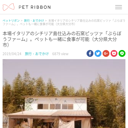
menu
ペットリボン
旅行・おでかけ
本場イタリアのシチリア島仕込みの石窯ピッツァ「ぶらぼう
ファーム」。ペットも一緒に食事が可能（大分県大分市）
本場イタリアのシチリア島仕込みの石窯ピッツァ「ぶらぼ
うファーム」。ペットも一緒に食事が可能（大分県大分
市）
facebook
twitter
google pl
pock
li
2019/04/24
旅行・おでかけ
6879 view