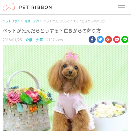
menu
ペットリボン
介護・火葬
ペットが死んだらどうする？亡きがらの葬り方
ペットが死んだらどうする？亡きがらの葬り方
facebook
twitter
google pl
pock
li
2018/01/25
介護・火葬
4707 view