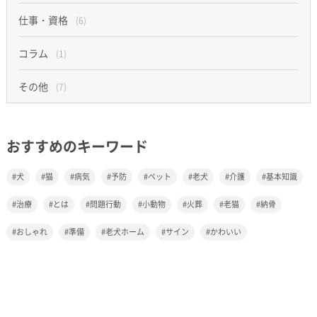
仕事・資格
(6)
コラム
(1)
その他
(7)
おすすめのキーワード
犬
猫
病気
予防
ペット
老犬
介護
基本知識
治療
とは
問題行動
小動物
火葬
老猫
納骨
おしゃれ
準備
老犬ホーム
サイン
かわいい