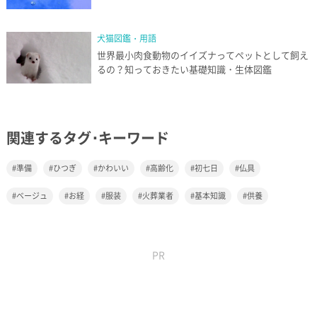
犬猫図鑑・用語
世界最小肉食動物のイイズナってペットとして飼え
るの？知っておきたい基礎知識・生体図鑑
関連するタグ･キーワード
準備
ひつぎ
かわいい
高齢化
初七日
仏具
ベージュ
お経
服装
火葬業者
基本知識
供養
PR