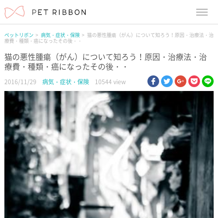
menu
ペットリボン
病気・症状・保険
猫の悪性腫瘍（がん）について知ろう！原因・治療法・治
療費・種類・癌になったその後・・
猫の悪性腫瘍（がん）について知ろう！原因・治療法・治
療費・種類・癌になったその後・・
facebook
twitter
google pl
pock
li
2016/11/29
病気・症状・保険
10544 view