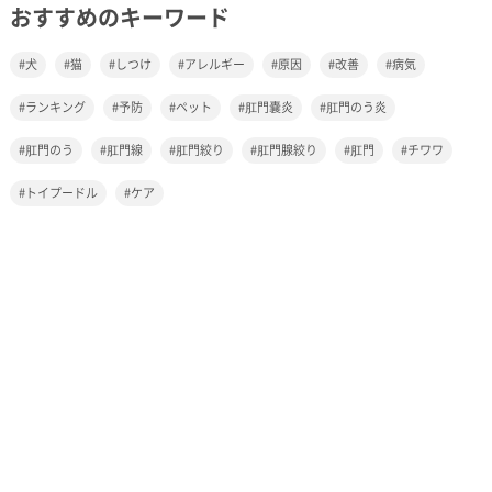
おすすめのキーワード
犬
猫
しつけ
アレルギー
原因
改善
病気
ランキング
予防
ペット
肛門嚢炎
肛門のう炎
肛門のう
肛門線
肛門絞り
肛門腺絞り
肛門
チワワ
トイプードル
ケア