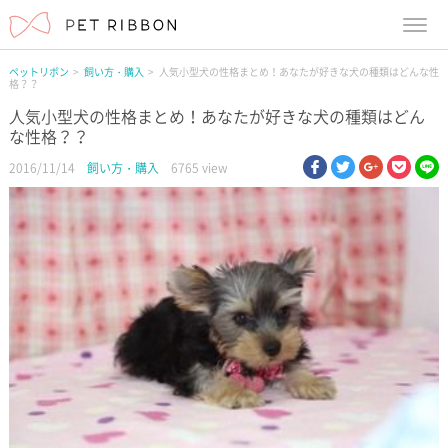
menu
ペットリボン
飼い方・購入
人気小型犬の性格まとめ！あなたが好きな犬の種類はどんな性
格？？
人気小型犬の性格まとめ！あなたが好きな犬の種類はどん
な性格？？
facebook
twitter
google pl
pock
li
2016/11/14
飼い方・購入
6765 view