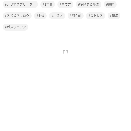
シリアスブリーダー
1年間
育て方
準備するもの
寝床
スズメフクロウ
生体
小型犬
飼う前
ストレス
環境
ポメラニアン
PR