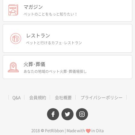
マガジン
ペットのことをもっと知りたい！
レストラン
ペットと行けるカフェ･レストラン
火葬･葬儀
あなたの地域のペット火葬･葬儀場探し
Q&A
会員規約
会社概要
プライバシーポリシー
facebook
twitter
instagram
2018 © PetRibbon | Made with
in Oita