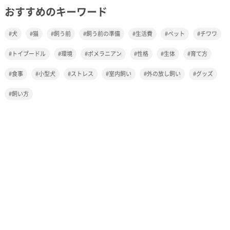
おすすめのキーワード
犬
猫
飼う前
飼う前の準備
生活費
ペット
チワワ
トイプードル
環境
ポメラニアン
性格
生体
育て方
食事
小型犬
ストレス
室内飼い
外の放し飼い
グッズ
飼い方