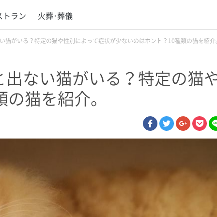
ストラン
火葬･葬儀
い猫がいる？特定の猫や性別によって症状が少ないのはホント？10種類の猫を紹介
と出ない猫がいる？特定の猫
類の猫を紹介。
facebook
twitter
google p
poc