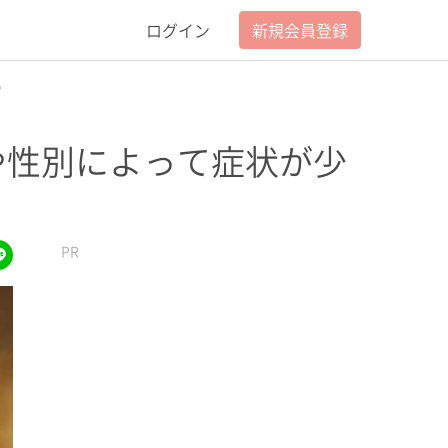
ログイン
新規会員登録
。
や性別によって症状が少
lus
ket
line
PR