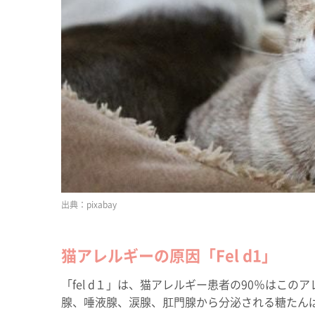
pixabay
猫アレルギーの原因「Fel d1」
「fel d１」は、猫アレルギー患者の90％はこ
腺、唾液腺、涙腺、肛門腺から分泌される糖たん