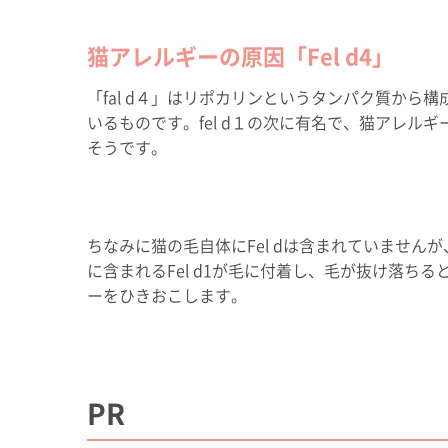
猫アレルギーの原因「Fel d4」
「fal d４」はリポカリンというタンパク質か
いるものです。fel d１の次に有名で、猫アレル
そうです。
ちなみに猫の毛自体にFel dは含まれていませ
に含まれるFel d1が毛に付着し、毛が抜け落
ーをひきおこします。
PR