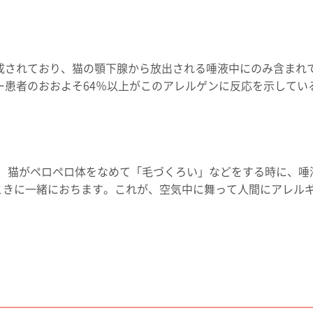
ら構成されており、猫の顎下腺から放出される唾液中にのみ含まれ
ギー患者のおおよそ64％以上がこのアレルゲンに反応を示してい
んが、猫がペロペロ体をなめて「毛づくろい」などをする時に、唾
ちるときに一緒におちます。これが、空気中に舞って人間にアレル