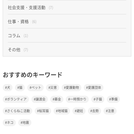
社会支援・支援活動
(7)
仕事・資格
(6)
コラム
(1)
その他
(7)
おすすめのキーワード
犬
猫
ペット
災害
愛護動物
愛護団体
ボランティア
譲渡会
募金
一時預かり
子猫
準備
さくらねこ活動
桜耳猫
地域猫
避妊
去勢
注意
ネコ
地震