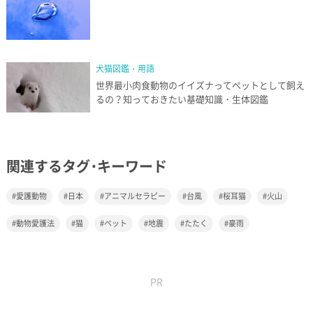
犬猫図鑑・用語
世界最小肉食動物のイイズナってペットとして飼え
るの？知っておきたい基礎知識・生体図鑑
関連するタグ･キーワード
愛護動物
日本
アニマルセラピー
台風
桜耳猫
火山
動物愛護法
猫
ペット
地震
たたく
豪雨
PR