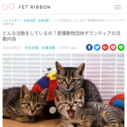
menu
ペットリボン
社会支援・支援活動
どんな活動をしているの？愛護動物団体ボランティアの
活動内容
どんな活動をしているの？愛護動物団体ボランティアの活
動内容
facebook
twitter
google pl
pock
li
2016/09/21
社会支援・支援活動
14395 view