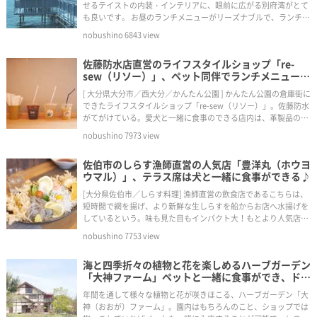
せるテイストの内装・インテリアに、眼前に広がる別府湾がとて
も良いです。 お昼のランチメニューがリーズナブルで、ランチを
すると温泉にも入れます。別府湾が一望でき、湯船の数メートル
nobushino
6843
view
先は海岸。
佐藤防水店直営のライフスタイルショップ「re-
sew（リソー）」、ペット同伴でランチメニューは
ホットサンドレモネード。
[ 大分県大分市／西大分／かんたん公園 ] かんたん公園の倉庫街に
できたライフスタイルショップ「re-sew（リソー）」。佐藤防水
がてがけている。愛犬と一緒に食事のできる店内は、革製品の財
布やおしゃれなステーショナリーなど、日常で使いやすいアイテ
nobushino
7973
view
ム・雑貨の販売もされている。
佐伯市のしらす漁師直営の人気店「豊洋丸（ホウヨ
ウマル）」、テラス席は犬と一緒に食事ができる♪
[大分県佐伯市／しらす料理] 漁師直営の飲食店であるこちらは、
短時間で網を揚げ、より新鮮な生しらすを船からお店へ水揚げを
しているという。味も見た目もインパクト大！もとより人気店の
ため、時間に余裕のあるときに訪れることをおすすめします。
nobushino
7753
view
海と四季折々の植物と花を楽しめるハーブガーデン
「大神ファーム」ペットと一緒に食事ができ、ドッ
グランでわんこも楽しめる！
年間を通して様々な植物と花が咲きほこる、ハーブガーデン「大
神（おおが）ファーム」。園内はもちろんのこと、ショップでは