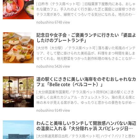
[ 臼杵市（テラス席ペット可）] 旧稲葉家下屋敷内にある、おしゃ
れな蔵カフェ。手入れのよく行き届いた芝と園庭には屋根つきの
テラス席があり、縁側でくつろいでる気分になれる。地元のわん
ちゃんがよく散歩に来られるそう。
nobushino
6748
view
記念日や女子会・ご褒美ランチに行きたい「婆皿よ
したけのプレートランチ」
[大分市（大分駅）／テラス席ペット可 ] 落ち着いた和風のインテ
リア、そして壁に掛けられた美術品が、料理をまつ時間を楽しま
せてくれる。地元野菜をつかった創作料理の味もさることなが
ら、シェフと奥様の素敵な接客に感動する。
nobushino
5426
view
道の駅くにさきに美しい海岸をのぞむおしゃれなカ
フェ「Belle cote（ベルコート）」
[ 大分県国東市国東町／テラス席ペット同伴OK ] 道の駅くにさき
に新しく出来たカジュアル・カフェレストラン。海の見える席と
林の木々が見える席があり、ゆったりと窓からの景色をながめな
がら食事ができます。
nobushino
9149
view
わんこと美味しいランチして開放感ハンパない海辺
の温泉に入れる「大分隠れヶ浜 スパビレッジ日
出」が控えめに言って最高！
[大分県速見郡日出町／テラス席ペット可] ハワイ？バリ？と思わ