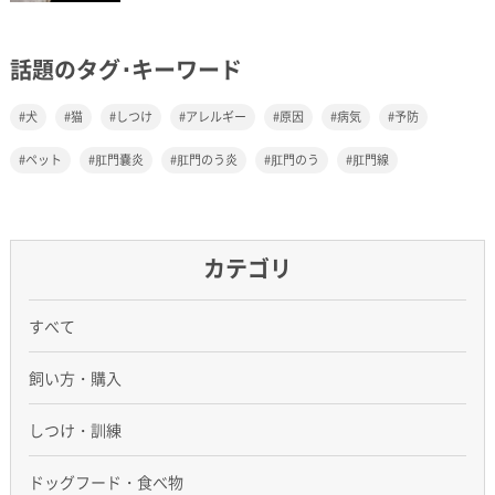
話題のタグ･キーワード
犬
猫
しつけ
アレルギー
原因
病気
予防
ペット
肛門嚢炎
肛門のう炎
肛門のう
肛門線
カテゴリ
すべて
飼い方・購入
しつけ・訓練
ドッグフード・食べ物