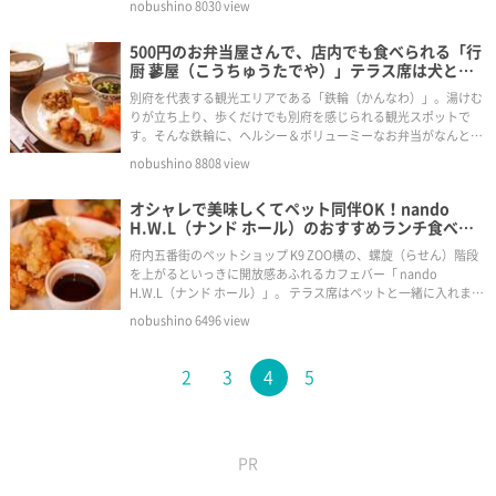
nobushino
8030
view
500円のお弁当屋さんで、店内でも食べられる「行
厨 蓼屋（こうちゅうたでや）」テラス席は犬と同
伴でカフェ風ランチができる！／大分県別府市（鉄
別府を代表する観光エリアである「鉄輪（かんなわ）」。湯けむ
輪温泉エリア）
りが立ち上り、歩くだけでも別府を感じられる観光スポットで
す。そんな鉄輪に、ヘルシー＆ボリューミーなお弁当がなんと
500円で販売しているのだとか。
nobushino
8808
view
オシャレで美味しくてペット同伴OK！nando
H.W.L（ナンド ホール）のおすすめランチ食べて
きました／テラス席ペットOK。大分県大分市
府内五番街のペットショップ K9 ZOO横の、螺旋（らせん）階段
を上がるといっきに開放感あふれるカフェバー「 nando
H.W.L（ナンド ホール）」。 テラス席はペットと一緒に入れま
す！
nobushino
6496
view
2
3
4
5
PR