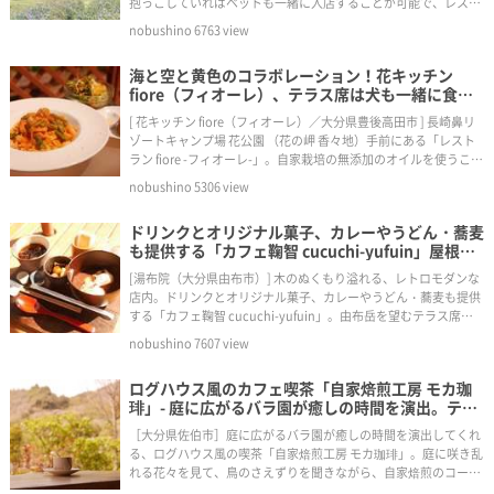
抱っこしていればペットも一緒に入店することが可能で、レスト
ランではペットと一緒に食事ができます。
nobushino
6763
view
海と空と黄色のコラボレーション！花キッチン
fiore（フィオーレ）、テラス席は犬も一緒に食事
ができる。
[ 花キッチン fiore（フィオーレ）／大分県豊後高田市 ] 長崎鼻リ
ゾートキャンプ場 花公園 （花の岬 香々地）手前にある「レスト
ラン fiore -フィオーレ-」。自家栽培の無添加のオイルを使うこと
にこだわったメニューを提供している。天気の良い日は、海と空
nobushino
5306
view
と黄色の段々畑を眺めながら、イタリアンが楽しめる。
ドリンクとオリジナル菓子、カレーやうどん・蕎麦
も提供する「カフェ鞠智 cucuchi-yufuin」屋根あ
りテラス席、ペット可です
[湯布院（大分県由布市）] 木のぬくもり溢れる、レトロモダンな
店内。ドリンクとオリジナル菓子、カレーやうどん・蕎麦も提供
する「カフェ鞠智 cucuchi-yufuin」。由布岳を望むテラス席
は、犬と一緒に入れて食事をすることができます。
nobushino
7607
view
ログハウス風のカフェ喫茶「自家焙煎工房 モカ珈
琲」- 庭に広がるバラ園が癒しの時間を演出。テラ
ス席は犬も一緒に入れます。（大分県佐伯市）
［大分県佐伯市］庭に広がるバラ園が癒しの時間を演出してくれ
る、ログハウス風の喫茶「自家焙煎工房 モカ珈琲」。庭に咲き乱
れる花々を見て、鳥のさえずりを聞きながら、自家焙煎のコーヒ
ーをいただけます。