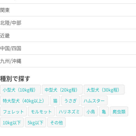
関東
北陸/中部
近畿
中国/四国
九州/沖縄
種別で探す
小型犬（10kg程）
中型犬（20kg程）
大型犬（30kg程）
特大型犬（40kg以上）
猫
うさぎ
ハムスター
フェレット
モルモット
ハリネズミ
小鳥
亀
爬虫類
10kg以下
5kg以下
その他