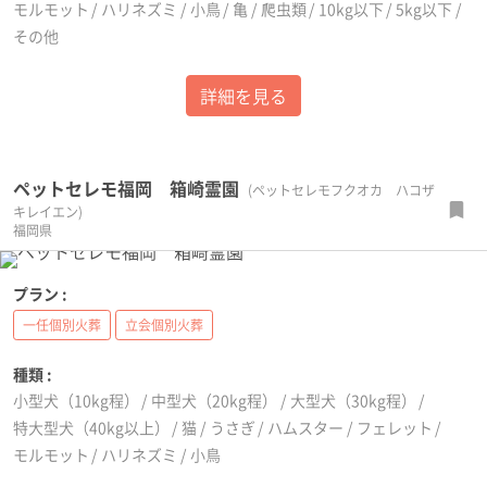
モルモット
ハリネズミ
小鳥
亀
爬虫類
10kg以下
5kg以下
その他
詳細を見る
ペットセレモ福岡 箱崎霊園
(ペットセレモフクオカ ハコザ
キレイエン)
福岡県
プラン :
一任個別火葬
立会個別火葬
種類 :
小型犬（10kg程）
中型犬（20kg程）
大型犬（30kg程）
特大型犬（40kg以上）
猫
うさぎ
ハムスター
フェレット
モルモット
ハリネズミ
小鳥