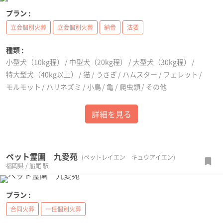
プラン :
立会個別火葬
立会個別火葬
納骨
法要
種類 :
小型犬（10kg程）
中型犬（20kg程）
大型犬（30kg程）
特大型犬（40kg以上）
猫
うさぎ
ハムスター
フェレット
モルモット
ハリネズミ
小鳥
亀
爬虫類
その他
詳細を見る
ペット霊園 九愛苑
(ペットレイエン キュウアイエン)
福岡県 / 船尾 駅
プラン :
合同火葬
一任個別火葬