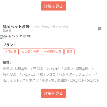
詳細を見る
福岡ペット斎場
(フクオカペットサイジョウ)
福岡県
プラン :
合同火葬
立会個別火葬
一任個別火葬
葬儀
種類 :
小型犬（10kg程）
中型犬（20kg程）
大型犬（30kg程）
特大型犬（40kg以上）
猫
うさぎ
ハムスター
フェレット
モルモット
ハリネズミ
小鳥
亀
爬虫類
10kg以下
5kg以下
詳細を見る