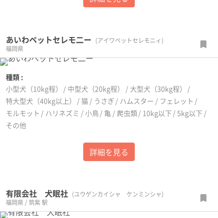
あいわペットセレモ二ー
(アイワペットセレモニィ)
福岡県
種類 :
小型犬（10kg程）
中型犬（20kg程）
大型犬（30kg程）
特大型犬（40kg以上）
猫
うさぎ
ハムスター
フェレット
モルモット
ハリネズミ
小鳥
亀
爬虫類
10kg以下
5kg以下
その他
詳細を見る
有限会社 犬眠社
(ユウゲンカイシャ ケンミンシャ)
福岡県 / 筑紫 駅