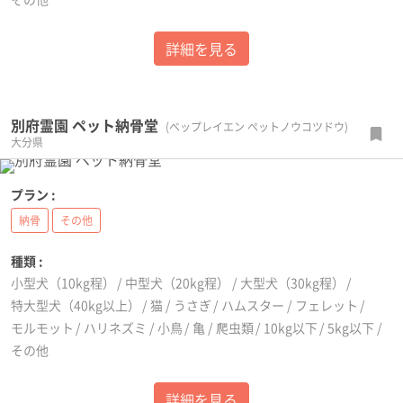
詳細を見る
別府霊園 ペット納骨堂
(ベップレイエン ペットノウコツドウ)
大分県
プラン :
納骨
その他
種類 :
小型犬（10kg程）
中型犬（20kg程）
大型犬（30kg程）
特大型犬（40kg以上）
猫
うさぎ
ハムスター
フェレット
モルモット
ハリネズミ
小鳥
亀
爬虫類
10kg以下
5kg以下
その他
詳細を見る