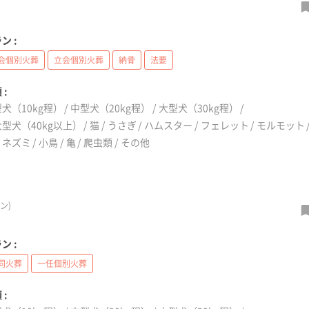
ン :
会個別火葬
立会個別火葬
納骨
法要
 :
犬（10kg程）
中型犬（20kg程）
大型犬（30kg程）
型犬（40kg以上）
猫
うさぎ
ハムスター
フェレット
モルモット
リネズミ
小鳥
亀
爬虫類
その他
ン)
ン :
同火葬
一任個別火葬
 :