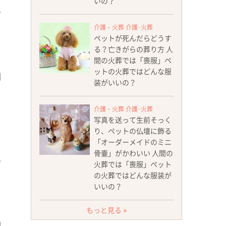
いの？
介護・火葬 介護･火葬
ペットが死んだらどうす
る？亡きがらの葬り方 人
間の火葬では「喪服」ペ
ットの火葬ではどんな服
装がいいの？
介護・火葬 介護･火葬
写真を送って生前そっく
り、ペットの仏壇に飾る
「オーダーメイドのミニ
骨壷」がかわいい 人間の
火葬では「喪服」ペット
の火葬ではどんな服装が
いいの？
もっと見る »