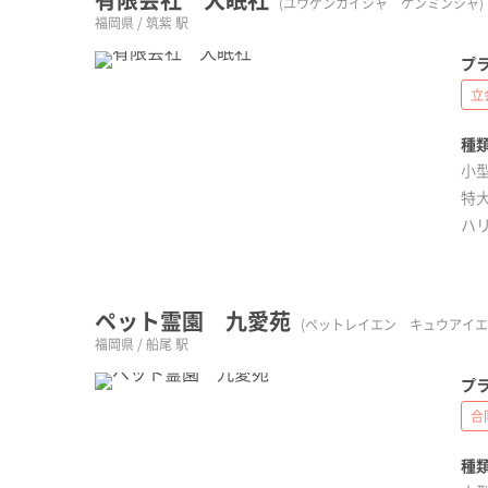
(ユウゲンカイシャ ケンミンシャ)
福岡県 / 筑紫 駅
プラ
立
種類
小型
特大
ハ
ペット霊園 九愛苑
(ペットレイエン キュウアイエ
福岡県 / 船尾 駅
プラ
合
種類