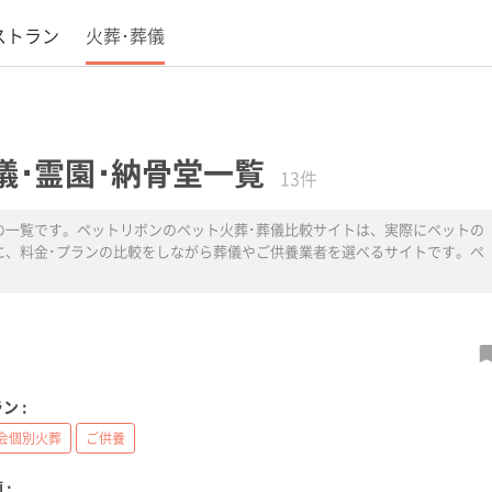
ストラン
火葬･葬儀
儀･霊園･納骨堂一覧
13件
の一覧です。ペットリボンのペット火葬･葬儀比較サイトは、実際にペットの
に、料金･プランの比較をしながら葬儀やご供養業者を選べるサイトです。ペ
ン :
会個別火葬
ご供養
 :