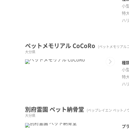
小型
特大
ハ
ペットメモリアル CoCoRo
(ペットメモリアルコ
大分県
Next
種類
小型
特大
ハ
別府霊園 ペット納骨堂
(ベップレイエン ペットノ
大分県
プラ