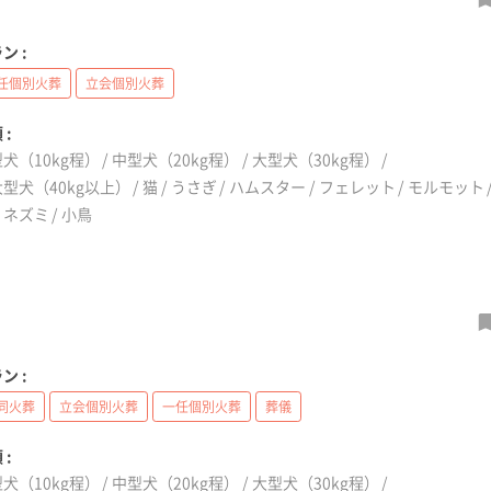
ン :
任個別火葬
立会個別火葬
 :
犬（10kg程）
中型犬（20kg程）
大型犬（30kg程）
型犬（40kg以上）
猫
うさぎ
ハムスター
フェレット
モルモット
リネズミ
小鳥
ン :
同火葬
立会個別火葬
一任個別火葬
葬儀
 :
犬（10kg程）
中型犬（20kg程）
大型犬（30kg程）