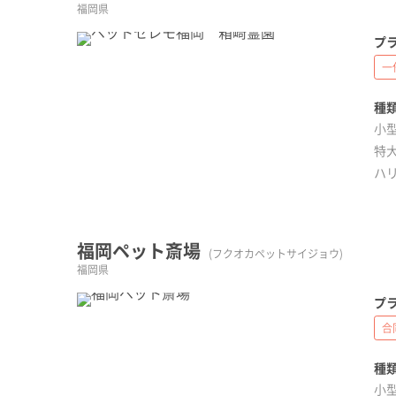
福岡県
プラ
一
種類
小型
特大
ハ
福岡ペット斎場
(フクオカペットサイジョウ)
福岡県
プラ
合
種類
小型