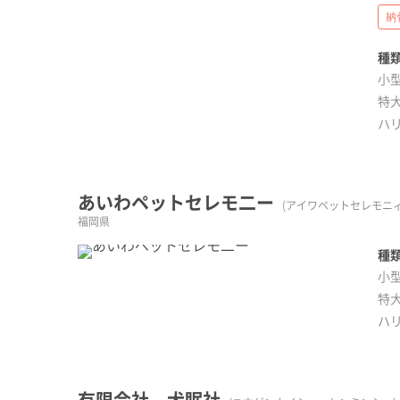
納
種類
小型
特大
ハ
あいわペットセレモ二ー
(アイワペットセレモニィ
福岡県
種類
小型
特大
ハ
有限会社 犬眠社