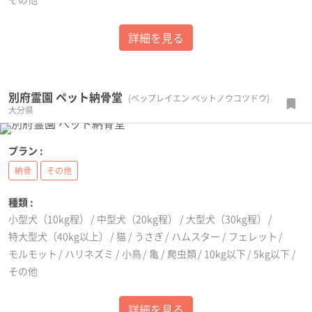
詳細を見る
別府霊園 ペット納骨堂
(ベップレイエン ペットノウコツドウ)
大分県
プラン :
納骨
その他
種類 :
小型犬（10kg程）
中型犬（20kg程）
大型犬（30kg程）
特大型犬（40kg以上）
猫
うさぎ
ハムスター
フェレット
モルモット
ハリネズミ
小鳥
亀
爬虫類
10kg以下
5kg以下
その他
詳細を見る