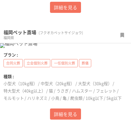
詳細を見る
福岡ペット斎場
(フクオカペットサイジョウ)
福岡県
プラン :
合同火葬
立会個別火葬
一任個別火葬
葬儀
種類 :
小型犬（10kg程）
中型犬（20kg程）
大型犬（30kg程）
特大型犬（40kg以上）
猫
うさぎ
ハムスター
フェレット
モルモット
ハリネズミ
小鳥
亀
爬虫類
10kg以下
5kg以下
詳細を見る