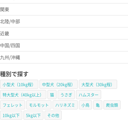
関東
北陸/中部
近畿
中国/四国
九州/沖縄
種別で探す
小型犬（10kg程）
中型犬（20kg程）
大型犬（30kg程）
特大型犬（40kg以上）
猫
うさぎ
ハムスター
フェレット
モルモット
ハリネズミ
小鳥
亀
爬虫類
10kg以下
5kg以下
その他