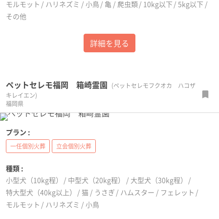
モルモット
ハリネズミ
小鳥
亀
爬虫類
10kg以下
5kg以下
その他
詳細を見る
ペットセレモ福岡 箱崎霊園
(ペットセレモフクオカ ハコザ
キレイエン)
福岡県
プラン :
一任個別火葬
立会個別火葬
種類 :
小型犬（10kg程）
中型犬（20kg程）
大型犬（30kg程）
特大型犬（40kg以上）
猫
うさぎ
ハムスター
フェレット
モルモット
ハリネズミ
小鳥