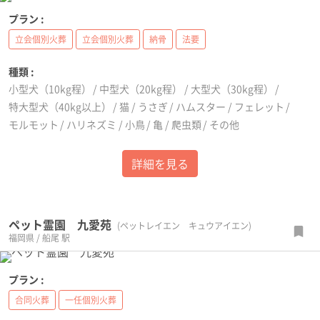
プラン :
立会個別火葬
立会個別火葬
納骨
法要
種類 :
小型犬（10kg程）
中型犬（20kg程）
大型犬（30kg程）
特大型犬（40kg以上）
猫
うさぎ
ハムスター
フェレット
モルモット
ハリネズミ
小鳥
亀
爬虫類
その他
詳細を見る
ペット霊園 九愛苑
(ペットレイエン キュウアイエン)
福岡県 / 船尾 駅
プラン :
合同火葬
一任個別火葬