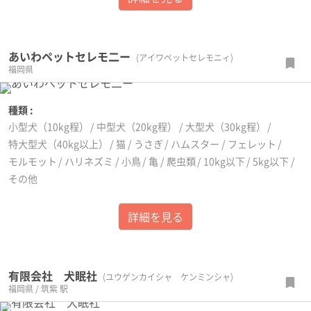
あいわペットセレモ二ー
(アイワペットセレモニィ)
福岡県
種類 :
小型犬（10kg程）
中型犬（20kg程）
大型犬（30kg程）
特大型犬（40kg以上）
猫
うさぎ
ハムスター
フェレット
モルモット
ハリネズミ
小鳥
亀
爬虫類
10kg以下
5kg以下
その他
詳細を見る
有限会社 犬眠社
(ユウゲンカイシャ ケンミンシャ)
福岡県 / 筑紫 駅