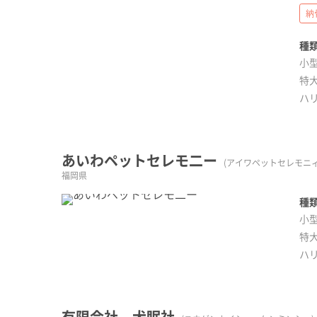
納
種類
小型
特大
ハ
あいわペットセレモ二ー
(アイワペットセレモニィ
福岡県
種類
小型
特大
ハ
有限会社 犬眠社