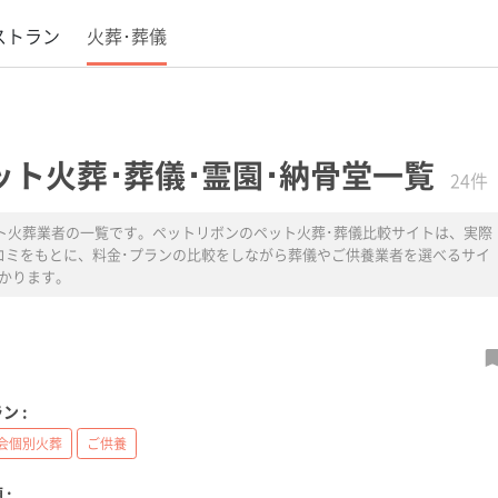
ストラン
火葬･葬儀
ット火葬･葬儀･霊園･納骨堂一覧
24件
ット火葬業者の一覧です。ペットリボンのペット火葬･葬儀比較サイトは、実際
コミをもとに、料金･プランの比較をしながら葬儀やご供養業者を選べるサイ
かります。
ン :
会個別火葬
ご供養
 :