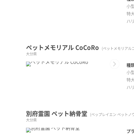
小型
特大
ハ
ペットメモリアル CoCoRo
(ペットメモリアルコ
大分県
Next
種類
小型
特大
ハ
別府霊園 ペット納骨堂
(ベップレイエン ペットノ
大分県
プラ