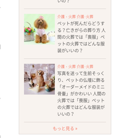
いの？
介護・火葬 介護･火葬
ペットが死んだらどうす
る？亡きがらの葬り方 人
間の火葬では「喪服」ペ
ットの火葬ではどんな服
装がいいの？
介護・火葬 介護･火葬
写真を送って生前そっく
り、ペットの仏壇に飾る
「オーダーメイドのミニ
骨壷」がかわいい 人間の
火葬では「喪服」ペット
の火葬ではどんな服装が
いいの？
もっと見る »