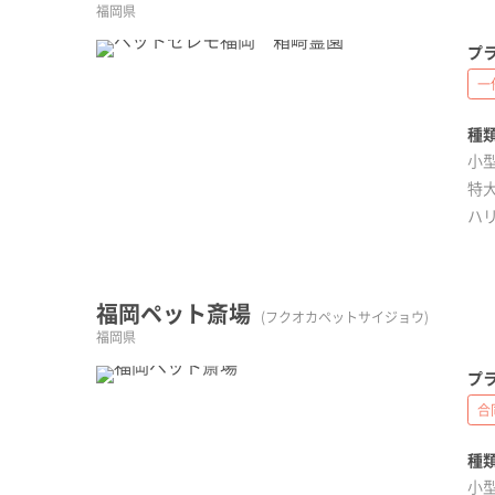
福岡県
プラ
一
種類
小型
特大
ハ
福岡ペット斎場
(フクオカペットサイジョウ)
福岡県
プラ
合
種類
小型