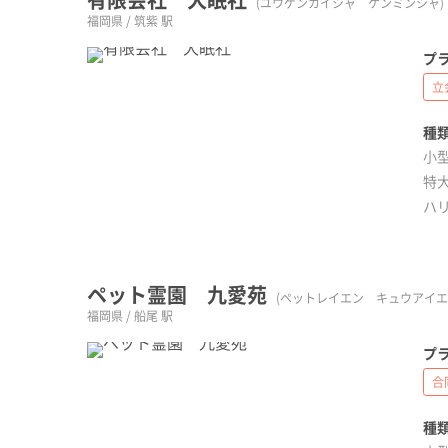
(ユウゲンカイシャ ケンミンシャ)
福岡県 / 筑紫 駅
プラ
立
種類
小型
特大
ハ
ペット霊園 九愛苑
(ペットレイエン キュウアイエ
福岡県 / 船尾 駅
プラ
合
種類