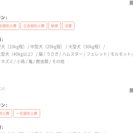
ン :
会個別火葬
立会個別火葬
納骨
法要
 :
犬（10kg程）
中型犬（20kg程）
大型犬（30kg程）
型犬（40kg以上）
猫
うさぎ
ハムスター
フェレット
モルモット
リネズミ
小鳥
亀
爬虫類
その他
ン)
ン :
同火葬
一任個別火葬
 :