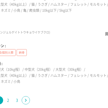
型犬（40kg以上）
猫
うさぎ
ハムスター
フェレット
モルモット
リネズミ
小鳥
亀
爬虫類
10kg以下
5kg以下
エンジェルゲイトトウキョウイケブクロ)
ン :
会個別火葬
納骨
 :
犬（10kg程）
中型犬（20kg程）
大型犬（30kg程）
型犬（40kg以上）
猫
うさぎ
ハムスター
フェレット
モルモット
リネズミ
小鳥
1
2
3