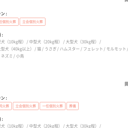
ン :
任個別火葬
立会個別火葬
 :
犬（10kg程）
中型犬（20kg程）
大型犬（30kg程）
型犬（40kg以上）
猫
うさぎ
ハムスター
フェレット
モルモット
リネズミ
小鳥
ン :
同火葬
立会個別火葬
一任個別火葬
葬儀
 :
犬（10kg程）
中型犬（20kg程）
大型犬（30kg程）