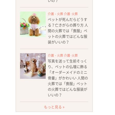
いの？
介護・火葬 介護･火葬
ペットが死んだらどうす
る？亡きがらの葬り方 人
間の火葬では「喪服」ペ
ットの火葬ではどんな服
装がいいの？
介護・火葬 介護･火葬
写真を送って生前そっく
り、ペットの仏壇に飾る
「オーダーメイドのミニ
骨壷」がかわいい 人間の
火葬では「喪服」ペット
の火葬ではどんな服装が
いいの？
もっと見る »