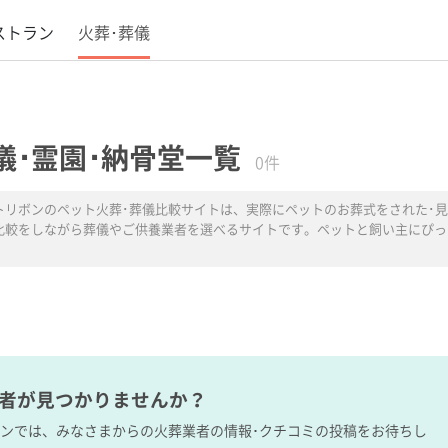
ストラン
火葬･葬儀
儀･霊園･納骨堂一覧
0件
トリボンのペット火葬･葬儀比較サイトは、実際にペットのお葬式をされた･見
比較をしながら葬儀やご供養業者を選べるサイトです。ペットと飼い主にぴっ
業者が見つかりませんか？
ボンでは、みなさまからの火葬業者の情報･クチコミの投稿をお待ちし