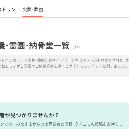
ストラン
火葬･葬儀
儀･霊園･納骨堂一覧
0件
トリボンのペット火葬･葬儀比較サイトは、実際にペットのお葬式をされた･見
比較をしながら葬儀やご供養業者を選べるサイトです。ペットと飼い主にぴっ
業者が見つかりませんか？
ボンでは、みなさまからの火葬業者の情報･クチコミの投稿をお待ちし