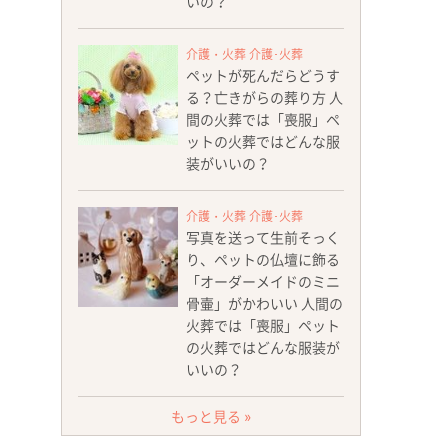
いの？
介護・火葬 介護･火葬
ペットが死んだらどうす
る？亡きがらの葬り方 人
間の火葬では「喪服」ペ
ットの火葬ではどんな服
装がいいの？
介護・火葬 介護･火葬
写真を送って生前そっく
り、ペットの仏壇に飾る
「オーダーメイドのミニ
骨壷」がかわいい 人間の
火葬では「喪服」ペット
の火葬ではどんな服装が
いいの？
もっと見る »