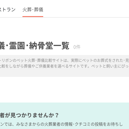
ストラン
火葬･葬儀
儀･霊園･納骨堂一覧
0件
トリボンのペット火葬･葬儀比較サイトは、実際にペットのお葬式をされた･見
比較をしながら葬儀やご供養業者を選べるサイトです。ペットと飼い主にぴっ
業者が見つかりませんか？
ボンでは、みなさまからの火葬業者の情報･クチコミの投稿をお待ちし