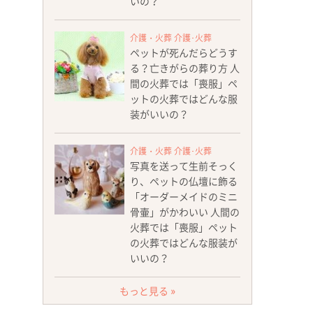
いの？
介護・火葬 介護･火葬
ペットが死んだらどうす
る？亡きがらの葬り方 人
間の火葬では「喪服」ペ
ットの火葬ではどんな服
装がいいの？
介護・火葬 介護･火葬
写真を送って生前そっく
り、ペットの仏壇に飾る
「オーダーメイドのミニ
骨壷」がかわいい 人間の
火葬では「喪服」ペット
の火葬ではどんな服装が
いいの？
もっと見る »