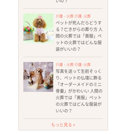
いの？
介護・火葬 介護･火葬
ペットが死んだらどうす
る？亡きがらの葬り方 人
間の火葬では「喪服」ペ
ットの火葬ではどんな服
装がいいの？
介護・火葬 介護･火葬
写真を送って生前そっく
り、ペットの仏壇に飾る
「オーダーメイドのミニ
骨壷」がかわいい 人間の
火葬では「喪服」ペット
の火葬ではどんな服装が
いいの？
もっと見る »