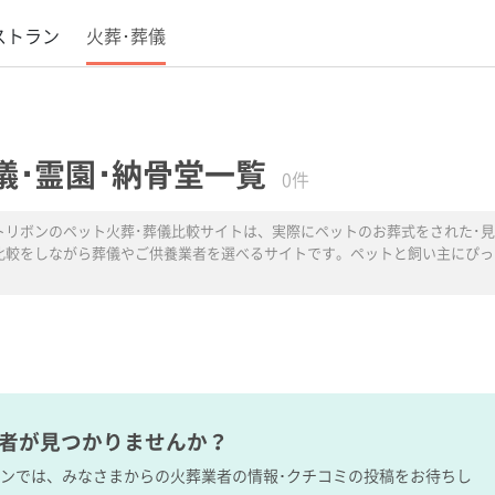
ストラン
火葬･葬儀
儀･霊園･納骨堂一覧
0件
トリボンのペット火葬･葬儀比較サイトは、実際にペットのお葬式をされた･見
比較をしながら葬儀やご供養業者を選べるサイトです。ペットと飼い主にぴっ
業者が見つかりませんか？
ボンでは、みなさまからの火葬業者の情報･クチコミの投稿をお待ちし