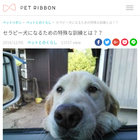
menu
ペットリボン
ペットとのくらし
セラピー犬になるための特殊な訓練とは？？
セラピー犬になるための特殊な訓練とは？？
facebook
twitter
google pl
pock
li
2016/12/05
ペットとのくらし
11557 view