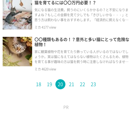
猫を育てるには〇〇万円必要！？
気になる猫の生活費。飼うのにいくらかかるの？と不安になりま
すよね？もしこの金額を見て少しでも「きびしいかな・・・」と
思う方は飼わない事をおすすめします。「経済的に飼えなくなっ
た」と手放さなければならなくなります。まずはしっかりと計画
ミカ
4177
view
を立てましょう。
〇〇種類もあるの！？意外と多い猫にとって危険な
植物！
家に観葉植物や花を育てたり飾っている人がいるのではないでし
ょうか。実は猫に与えてはならない植物はたくさんるため、植物
を育てる事が趣味の方は猫を飼う時に注意しなければなりませ
ん。
ミカ
4620
view
18
19
20
21
22
23
PR