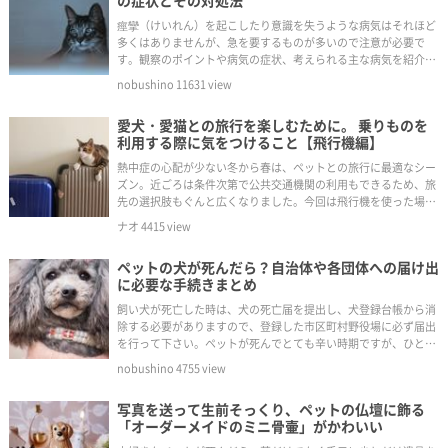
の症状とその対処法
痙攣（けいれん）を起こしたり意識を失うような病気はそれほど
多くはありませんが、急を要するものが多いので注意が必要で
す。観察のポイントや病気の症状、考えられる主な病気を紹介し
ます。
nobushino
11631
view
愛犬・愛猫との旅行を楽しむために。 乗りものを
利用する際に気をつけること【飛行機編】
熱中症の心配が少ない冬から春は、ペットとの旅行に最適なシー
ズン。近ごろは条件次第で公共交通機関の利用もできるため、旅
先の選択肢もぐんと広くなりました。今回は飛行機を使った場合
の注意点やポイントを紹介します。
ナオ
4415
view
ペットの犬が死んだら？自治体や各団体への届け出
に必要な手続きまとめ
飼い犬が死亡した時は、犬の死亡届を提出し、犬登録台帳から消
除する必要がありますので、登録した市区町村野役場に必ず届出
を行って下さい。ペットが死んでとても辛い時期ですが、ひとつ
の区切りとして届け出は必ず行いましょう。
nobushino
4755
view
写真を送って生前そっくり、ペットの仏壇に飾る
「オーダーメイドのミニ骨壷」がかわいい