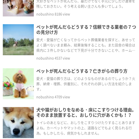
大好きなペットが死んだら、墓だけでなく手元に少しだけ遺骨を
残しておきたい。そう考える飼い主さんも多いでしょう。
nobushino
8186
view
ペットが死んだらどうする？信頼できる業者の７つ
の見分け方
愛犬・愛猫が亡くなってからペット葬儀業者を探すと、あせって
よく調べないまま頼み、結果後悔することも。また田舎の場合は
県内に３件しかないなどで下見が十分できないことや、ホームペ
ージのない業者もあります。できれば事前に複数の業者を調べ、
nobushino
4537
view
比較検討し信頼できる火葬業者を選んでおきましょう。
ペットが死んだらどうする？亡きがらの葬り方
愛犬・愛猫の葬り方は、どのようなものがあるのでしょうか？火
葬、納骨・埋葬、供養別に、それぞれの詳しい方法を紹介しま
す。
nobushino
4709
view
犬や猫がおしりをなめる・床にこすりつける理由。
そのまま放置すると、おしりに穴があくかも！？
トイレのあとなどに、おしりをこすりつけたりすることあります
よね。カーペットやマットの上、道路などでもよく見られる行
為。もしかしたら、病気かもしれません。