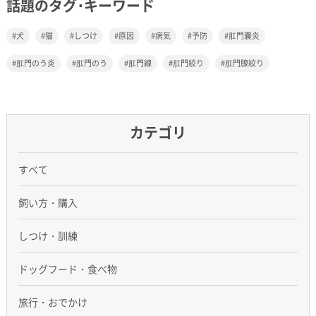
話題のタグ･キーワード
犬
猫
しつけ
原因
病気
予防
肛門嚢炎
肛門のう炎
肛門のう
肛門線
肛門絞り
肛門腺絞り
カテゴリ
すべて
飼い方・購入
しつけ・訓練
ドッグフード・食べ物
旅行・おでかけ