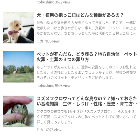
nobushino
3529
view
犬・猫用の抱っこ紐はどんな種類があるの？
最近小型犬や猫を飼う人が多くなってきました。そこで、一緒に
散歩したいけど歩きたがらない事や、真夏のコンクリートの上を
歩かせたくない。などちょっとした時に活用できる抱っこ紐につ
いて紹介します。
ミカ
7036
view
ペットが死んだら、どう葬る？地方自治体・ペット
火葬・土葬の３つの葬り方
もしペットが死んでしまい、遺体の安置をしてゆっくりお別れを
したら、その後どうしたらよいでしょうか？火葬、埋葬の種類や
それぞれのメリット・デメリットをご紹介します。
nobushino
9598
view
スズメフクロウってどんな鳥なの？？知っておきた
い基礎知識 生体・しつけ・性格・歴史・育て方・
生体図鑑
フクロウの種類でも1番小さい「スズメフクロウ」。そんな小さ
くて可愛いスズメフクロウの生体やペットとしての飼い方ついて
詳しく見てみましょう。
ミカ
16975
view